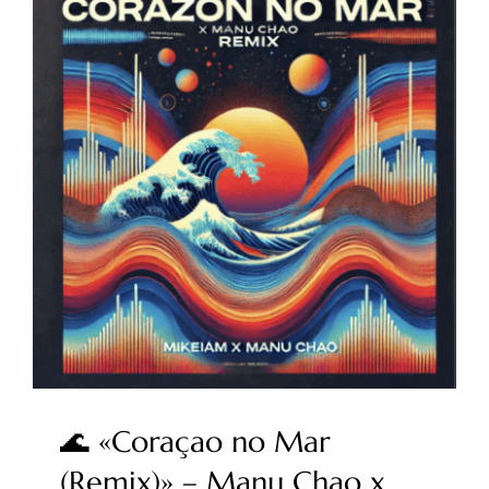
🌊 «Coraçao no Mar
(Remix)» – Manu Chao x