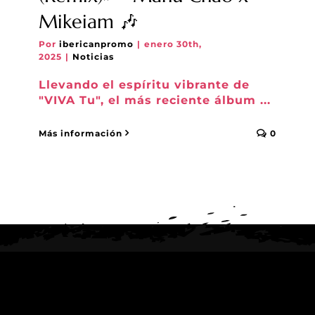
Mikeiam 🎶
Por
ibericanpromo
|
enero 30th,
2025
|
Noticias
Llevando el espíritu vibrante de
"VIVA Tu", el más reciente álbum ...
Más información
0